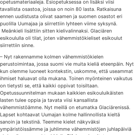
opetusmateriaaleja. Esiopetuksessa on lisäksi viisi
tavallista osastoa, joissa on noin 80 lasta. Ratkaisuna
ennen uudistusta olivat saamen ja suomen osastot eri
puolilla Uumajaa ja siirrettiin lyhteen viime syksynä.
Meänkieli lisättiin sitten kielivalinnaksi. Glaciären
esikoululla oli tilat, joten vähemmistökieliset esikoulut
siirrettiin sinne.
– Nyt rakennamme kolmen vähemmistökielen
perustoimintaa, jossa suomi vie muita kieliä eteenpäin. Nyt
kun olemme luoneet kontekstin, uskomme, että useammat
ihmiset haluavat olla mukana. Toinen myönteinen vaikutus
on tietysti se, että kaikki oppivat toisiltaan.
Opetussuunnitelman mukaan kaikkien esikouluikäisten
lasten tulee oppia ja tavata viisi kansallista
vähemmistöämme. Nyt meillä on etumatka Glaciärenissä.
Lapset kohtaavat Uumajan kolme hallinnollista kieltä
sanoin ja tekstinä. Teemme kielet näkyväksi
ympäristöissämme ja juhlimme vähemmistöjen juhlapäiviä