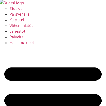
Hoppa
till
Etusivu
innehåll
På svenska
Kulttuuri
Vähemmistöt
Järjestöt
Palvelut
Hallintoalueet