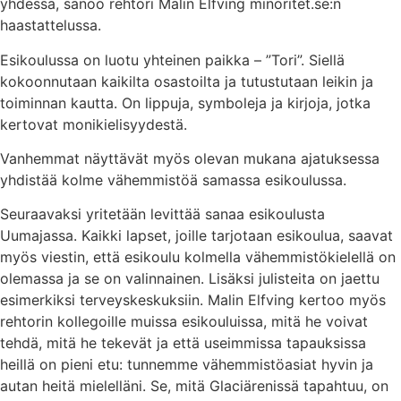
yhdessä, sanoo rehtori Malin Elfving minoritet.se:n
haastattelussa.
Esikoulussa on luotu yhteinen paikka – ”Tori”. Siellä
kokoonnutaan kaikilta osastoilta ja tutustutaan leikin ja
toiminnan kautta. On lippuja, symboleja ja kirjoja, jotka
kertovat monikielisyydestä.
Vanhemmat näyttävät myös olevan mukana ajatuksessa
yhdistää kolme vähemmistöä samassa esikoulussa.
Seuraavaksi yritetään levittää sanaa esikoulusta
Uumajassa. Kaikki lapset, joille tarjotaan esikoulua, saavat
myös viestin, että esikoulu kolmella vähemmistökielellä on
olemassa ja se on valinnainen. Lisäksi julisteita on jaettu
esimerkiksi terveyskeskuksiin. Malin Elfving kertoo myös
rehtorin kollegoille muissa esikouluissa, mitä he voivat
tehdä, mitä he tekevät ja että useimmissa tapauksissa
heillä on pieni etu: tunnemme vähemmistöasiat hyvin ja
autan heitä mielelläni. Se, mitä Glaciärenissä tapahtuu, on