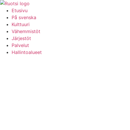
Hoppa
till
Etusivu
innehåll
På svenska
Kulttuuri
Vähemmistöt
Järjestöt
Palvelut
Hallintoalueet