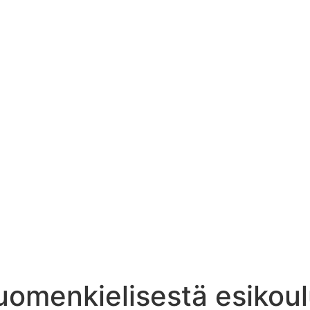
suomenkielisestä esikou