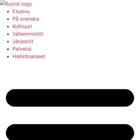
Hoppa
till
Etusivu
innehåll
På svenska
Kulttuuri
Vähemmistöt
Järjestöt
Palvelut
Hallintoalueet