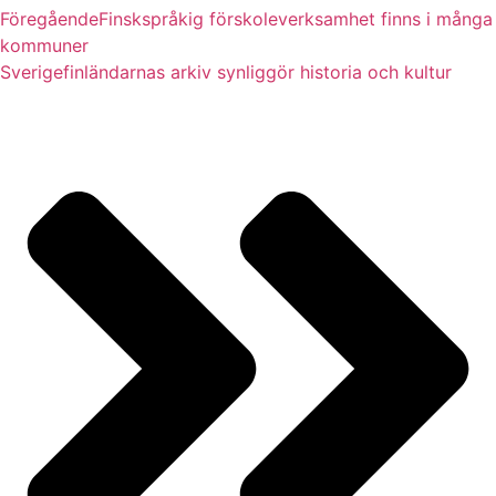
Föregående
Finskspråkig förskoleverksamhet finns i många
kommuner
Sverigefinländarnas arkiv synliggör historia och kultur