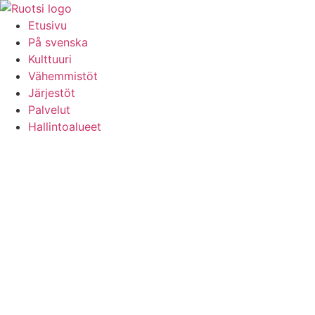
Hoppa
till
Etusivu
innehåll
På svenska
Kulttuuri
Vähemmistöt
Järjestöt
Palvelut
Hallintoalueet