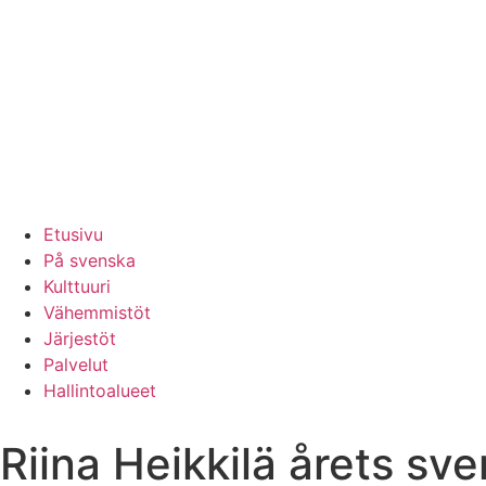
Etusivu
På svenska
Kulttuuri
Vähemmistöt
Järjestöt
Palvelut
Hallintoalueet
Riina Heikkilä årets sv