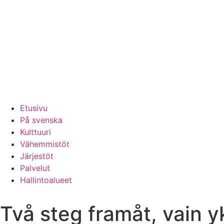
Etusivu
På svenska
Kulttuuri
Vähemmistöt
Järjestöt
Palvelut
Hallintoalueet
Två steg framåt, vain y