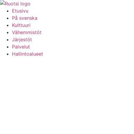
Hoppa
till
Etusivu
innehåll
På svenska
Kulttuuri
Vähemmistöt
Järjestöt
Palvelut
Hallintoalueet