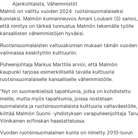
Ajankohtaista
,
Vähemmistöt
Malmö on valittu vuoden 2024 ruotsinsuomalaiseksi
kunnaksi. Malmön kunnanneuvos Amani Loubani (S) sanoo,
että nimitys on tärkeä tunnustus Malmön tekemälle työlle
kansallisten vähemmistöjen hyväksi.
Ruotsinsuomalaisten valtuuskunnan mukaan tämän vuoden
valinnassa keskityttiin kulttuuriin.
Puheenjohtaja Markus Marttila arvioi, että Malmön
kaupunki tarjoaa esimerkillisellä tavalla kulttuuria
ruotsinsuomalaiselle kansalliselle vähemmistölle.
”Nyt on suomenkielisiä tapahtumia, jotka on kohdistettu
meille, mutta myös tapahtumia, joissa nostetaan
suomalaista ja ruotsinsuomalaista kulttuuria valtaväestölle,
kiittää Malmön Suomi -yhdistyksen varapuheenjohtaja Taru
Viinikainen sr/finskan haastattelussa.
Vuoden ruotsinsuomalainen kunta on nimetty 2010-luvun