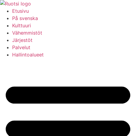
Hoppa
till
Etusivu
innehåll
På svenska
Kulttuuri
Vähemmistöt
Järjestöt
Palvelut
Hallintoalueet