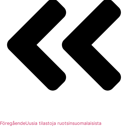
Föregående
Uusia tilastoja ruotsinsuomalaisista