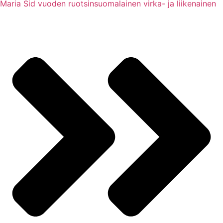
Maria Sid vuoden ruotsinsuomalainen virka- ja liikenainen